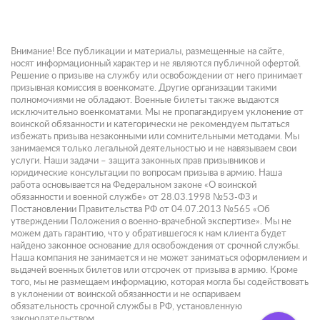
Внимание! Все публикации и материалы, размещенные на сайте,
носят информационный характер и не являются публичной офертой.
Решение о призыве на службу или освобождении от него принимает
призывная комиссия в военкомате. Другие организации такими
полномочиями не обладают. Военные билеты также выдаются
исключительно военкоматами. Мы не пропагандируем уклонение от
воинской обязанности и категорически не рекомендуем пытаться
избежать призыва незаконными или сомнительными методами. Мы
занимаемся только легальной деятельностью и не навязываем свои
услуги. Наши задачи – защита законных прав призывников и
юридические консультации по вопросам призыва в армию. Наша
работа основывается на Федеральном законе «О воинской
обязанности и военной службе» от 28.03.1998 №53-ФЗ и
Постановлении Правительства РФ от 04.07.2013 №565 «Об
утверждении Положения о военно-врачебной экспертизе». Мы не
можем дать гарантию, что у обратившегося к нам клиента будет
найдено законное основание для освобождения от срочной службы.
Наша компания не занимается и не может заниматься оформлением и
выдачей военных билетов или отсрочек от призыва в армию. Кроме
того, мы не размещаем информацию, которая могла бы содействовать
в уклонении от воинской обязанности и не оспариваем
обязательность срочной службы в РФ, установленную
законодательством.